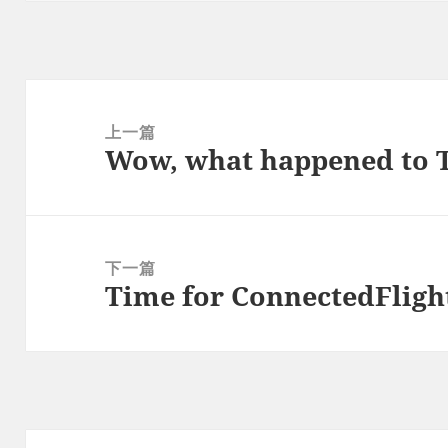
文
章
上一篇
Wow, what happened to 
导
上
航
篇
文
章：
下一篇
Time for ConnectedFligh
下
篇
文
章：