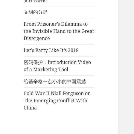
义社会解剖
文明的分野
From Prisoner’s Dilemma to
the Invisible Hand to the Great
Divergence
Let’s Party Like It’s 2018
密码保护：Introduction Video
of a Marketing Tool
给基辛格一点小小的中国震撼
Cold War II Niall Ferguson on
The Emerging Conflict With
China