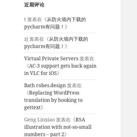
近期评论
t
发表在《
从防火墙内下载的
pycharm有问题！
》
zj
发表在《
从防火墙内下载的
pycharm有问题！
》
Virtual Private Servers
发表在
《
AC-3 support gets back again
in VLC for iOS
》
Bath robes.design
发表在
《
Replacing WordPress
translation by hooking to
gettext
》
Geng Linxiao
发表在《
RSA
illustration with not-so-small
numbers – part 2
》