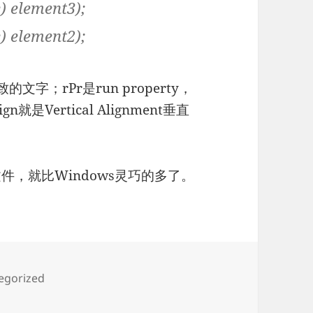
 element3);
 element2);
字；rPr是run property，
是Vertical Alignment垂直
d文件，就比Windows灵巧的多了。
egorized