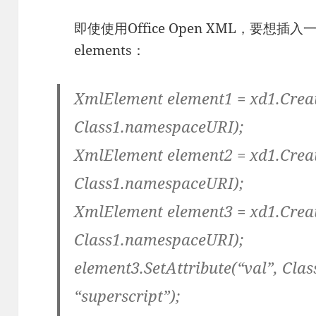
即使使用Office Open XML，要想
elements：
XmlElement element1 = xd1.Creat
Class1.namespaceURI);
XmlElement element2 = xd1.Creat
Class1.namespaceURI);
XmlElement element3 = xd1.Creat
Class1.namespaceURI);
element3.SetAttribute(“val”, Cl
“superscript”);