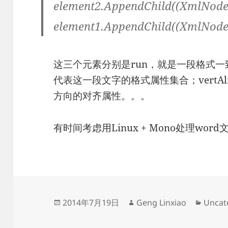
element2.AppendChild((XmlNode)
element1.AppendChild((XmlNode)
这三个元素分别是run，就是一段格式一致的文
代表这一段文字的格式属性集合；vertAlign就
方向的对齐属性。。。
有时间考虑用Linux + Mono处理wor
发
作
分
2014年7月19日
Geng Linxiao
Uncat
布
者
类
于