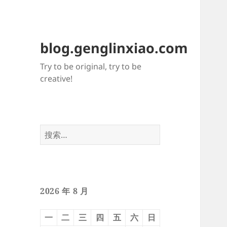
blog.genglinxiao.com
Try to be original, try to be
creative!
搜
索：
2026 年 8 月
一
二
三
四
五
六
日