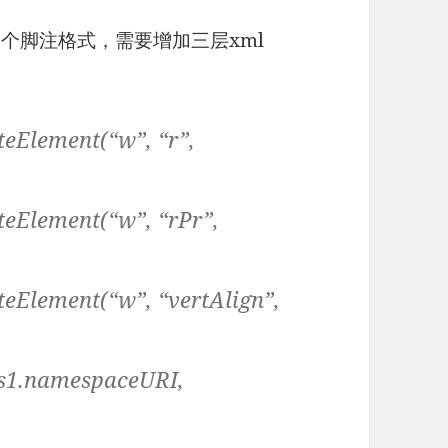
插入一个脚注格式，需要增加三层xml
eElement(“w”, “r”,
eElement(“w”, “rPr”,
eElement(“w”, “vertAlign”,
ass1.namespaceURI,