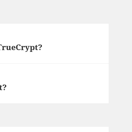
TrueCrypt?
t?