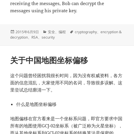
receiving the messages, Bob can decrypt the
messages using his private key.
发
分
标
2015年6月9日
安全
、
编程
cryptography
、
encryption &
布
类
签
decryption
、
RSA
、
security
于
关于中国地图坐标偏移
这个问题曾经困扰我很长时间，因为没有权威资料，各方
面的信息混乱，大家使用不同的名词，导致很多误解。这
里尝试总结廓清一下。
什么是地图坐标偏移
地图偏移在官方看来是一个坐标系问题，即官方要求中国
所有的地图使用GCJ-02坐标系（被广泛称为火星坐标），
而从其他坐标系到GCJ-02坐标系的转换算法是保密的。