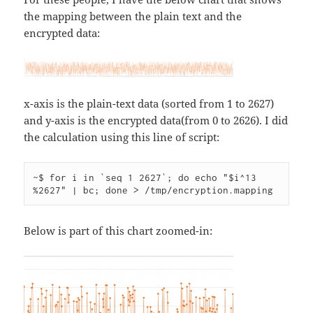
the mapping between the plain text and the
encrypted data:
x-axis is the plain-text data (sorted from 1 to 2627)
and y-axis is the encrypted data(from 0 to 2626). I did
the calculation using this line of script:
~$ for i in `seq 1 2627`; do echo "$i^13 
%2627" | bc; done > /tmp/encryption.mapping
Below is part of this chart zoomed-in: