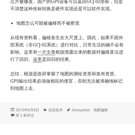
芯片被修改。国产的GPS设备可以返回GCJ-02坐标，但是
不清楚这种坐标转换是硬件实现还是可以软件实现。
地图怎么可能被偏移而不被察觉
从现有资料看，偏移发生在大尺度上。因此，如果不跟外
部系统（非GCJ-02系统）进行对比，日常生活的确不会有
影响。这里有
一片文章
根据泄露出来的数据对偏移算法进
行了回归。
这里
是回归的结果。
总结，根源是政府掌握了地图的测绘资质和发布资质。
GPS输出结果必须做相应的便宜，否则无法被准确地标记
到地图上去。
发
分
标
2015年6月8日
信息技术
Geospatial
、
地图偏移
布
关于中国地图坐标偏移
类
签
有 2 条评论
于