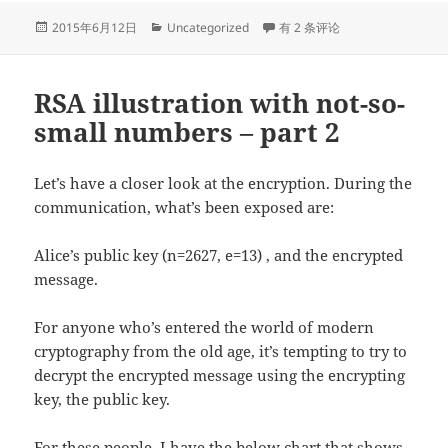
发
分
中国地图坐标(GCJ-02)偏移算
2015年6月12日
Uncategorized
有 2 条评论
布
类
于
RSA illustration with not-so-
small numbers – part 2
Let’s have a closer look at the encryption. During the
communication, what’s been exposed are:
Alice’s public key (n=2627, e=13) , and the encrypted
message.
For anyone who’s entered the world of modern
cryptography from the old age, it’s tempting to try to
decrypt the encrypted message using the encrypting
key, the public key.
For these people, I have the below chart that shows