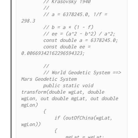
        // Krasovsky 1940

        //

        // a = 6378245.0, 1/f = 
298.3

        // b = a * (1 - f)

        // ee = (a^2 - b^2) / a^2;

        const double a = 6378245.0;

        const double ee = 
0.00669342162296594323;

        //

        // World Geodetic System ==> 
Mars Geodetic System

        public static void 
transform(double wgLat, double 
wgLon, out double mgLat, out double 
mgLon)

        {

            if (outOfChina(wgLat, 
wgLon))

            {

                mgLat = wgLat;
