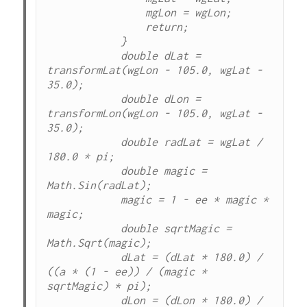
                mgLon = wgLon;

                return;

            }

            double dLat = 
transformLat(wgLon - 105.0, wgLat - 
35.0);

            double dLon = 
transformLon(wgLon - 105.0, wgLat - 
35.0);

            double radLat = wgLat / 
180.0 * pi;

            double magic = 
Math.Sin(radLat);

            magic = 1 - ee * magic * 
magic;

            double sqrtMagic = 
Math.Sqrt(magic);

            dLat = (dLat * 180.0) / 
((a * (1 - ee)) / (magic * 
sqrtMagic) * pi);

            dLon = (dLon * 180.0) / 