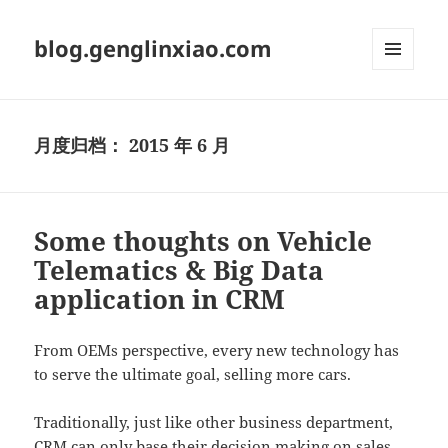
blog.genglinxiao.com
菜单和
挂件
月度归档：
2015 年 6 月
Some thoughts on Vehicle
Telematics & Big Data
application in CRM
From OEMs perspective, every new technology has
to serve the ultimate goal, selling more cars.
Traditionally, just like other business department,
CRM can only base their decision making on sales