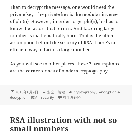
Then to decrypt the message, one would need the
private key. The private key is the modular inverse
of phi(n). However, in order to get phi(n), he has to
know the factors that form n. And factoring large
number is mathematically hard. That is the other
assumption behind the security of RSA: There’s no
efficient way to factor a large number.
As you will see in other places, these 2 assumptions
are the corner stones of modern cryptography.
发
分
标
2015年6月9日
安全
、
编程
cryptography
、
encryption &
布
类
RSA illustration with not-so-small numbers
签
decryption
、
RSA
、
security
有 1 条评论
于
RSA illustration with not-so-
small numbers