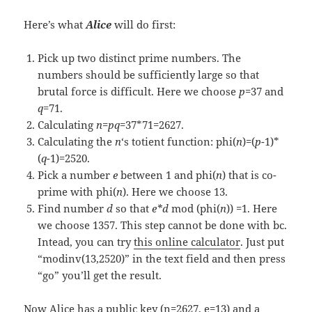
Here’s what
Alice
will do first:
Pick up two distinct prime numbers. The
numbers should be sufficiently large so that
brutal force is difficult. Here we choose
p
=37 and
q
=71.
Calculating
n
=
pq
=37*71=2627.
Calculating the
n
‘s totient function: phi(
n
)=(
p
-1)*
(
q
-1)=2520.
Pick a number
e
between 1 and phi(
n
) that is co-
prime with phi(
n
). Here we choose 13.
Find number
d
so that
e*d
mod (phi(
n
)) =1. Here
we choose 1357. This step cannot be done with bc.
Intead, you can try
this online calculator
. Just put
“modinv(13,2520)” in the text field and then press
“go” you’ll get the result.
Now Alice has a public key (n=2627, e=13) and a