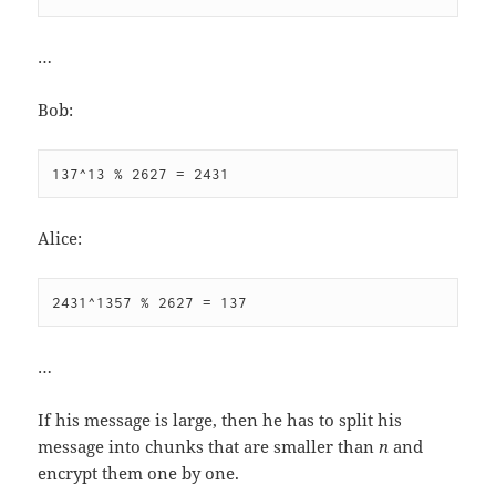
…
Bob:
137^13 % 2627 = 2431
Alice:
2431^1357 % 2627 = 137
…
If his message is large, then he has to split his
message into chunks that are smaller than
n
and
encrypt them one by one.