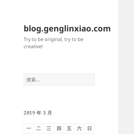
blog.genglinxiao.com
Try to be original, try to be
creative!
搜
索：
2019 年 3 月
一
二
三
四
五
六
日