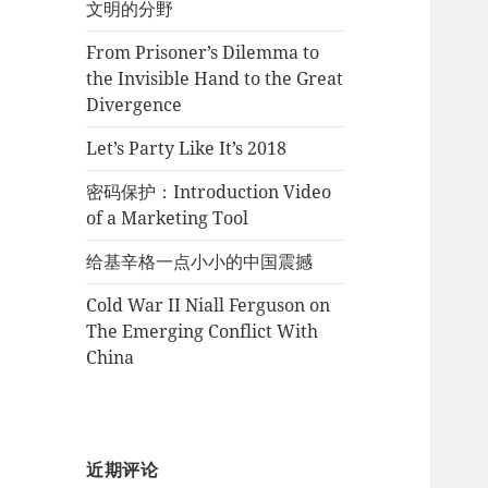
文明的分野
From Prisoner’s Dilemma to
the Invisible Hand to the Great
Divergence
Let’s Party Like It’s 2018
密码保护：Introduction Video
of a Marketing Tool
给基辛格一点小小的中国震撼
Cold War II Niall Ferguson on
The Emerging Conflict With
China
近期评论