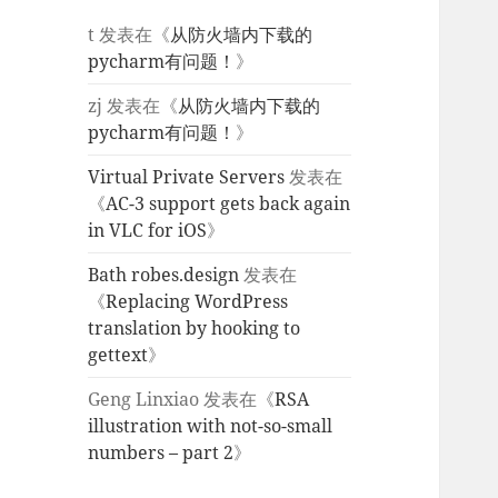
t
发表在《
从防火墙内下载的
pycharm有问题！
》
zj
发表在《
从防火墙内下载的
pycharm有问题！
》
Virtual Private Servers
发表在
《
AC-3 support gets back again
in VLC for iOS
》
Bath robes.design
发表在
《
Replacing WordPress
translation by hooking to
gettext
》
Geng Linxiao
发表在《
RSA
illustration with not-so-small
numbers – part 2
》