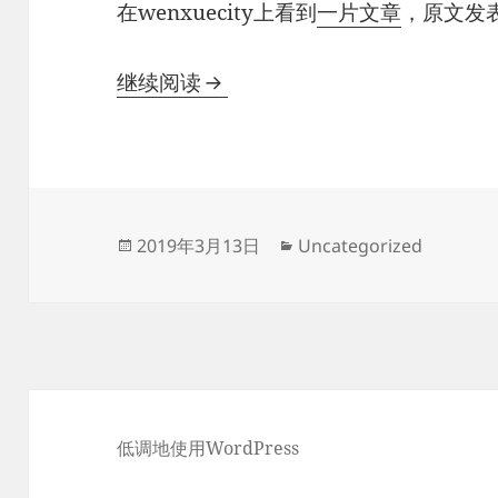
在wenxuecity上看到
一片文章
，原文发
转载《读《思旧赋》》
继续阅读
发
分
2019年3月13日
Uncategorized
布
类
于
低调地使用WordPress