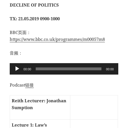
DECLINE OF POLITICS
TX: 21.05.2019 0900-1000
BBC页面：
https://www.bbc.co.uk/programmes/m00057m8
音频：
音
00:00
00:00
频
播
Podcast
链接
放
器
Reith Lecturer: Jonathan
Sumption
Lecture 1: Law’s