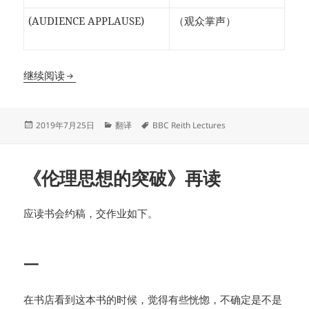
(AUDIENCE APPLAUSE)
（观众掌声）
Law’s Expanding Empire – 扩张中的法律帝国
继续阅读
发
分
标
2019年7月25日
翻译
BBC Reith Lectures
布
类
签
于
《伦理思想的突破》再读
应读书会约稿，交作业如下。
一
在书店看到这本书的时候，觉得有些恍惚，不确定是不是