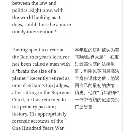
between the law and
politics. Right now, with
the world looking as it
does, could there be a more
timely intervention?
Having spent a career at
本年度的讲师被认为有
the Bar, this year’s lecturer
“容纳世界大脑”，在度
has been called a man with
过最高法院的法律生
a “brain the size of a
涯，刚刚以英国最高法
planet.” Recently retired as
官身份退休之后，他返
one of Britain’s top judges,
回自己的最初的热情：
after sitting in the Supreme
历史。他在“百年战争”
Court, he has returned to
一书中恰切的记述受到
his primary passion;
广泛赞誉。
history. His appropriately
forensic accounts of the
One Hundred Years War