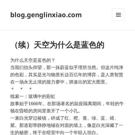
blog.genglinxiao.com
菜单和
挂件
（续）天空为什么是蓝色的
为什么天空是蓝色的？
当我们抬头仰望，那一抹蔚蓝似乎理所当然。但这片纯净
的色彩，其实是光与物质长达百亿年的博弈，是人类智慧
在一场永无止境的接力赛中，拼凑出的宏大图景。
＊ ＊ ＊
线索一：玻璃中的彩虹
故事始于1666年。在那场著名的鼠疫隔离期间，年轻的牛
顿在昏暗的房间里凿开了一个小孔。
一束白光穿过棱镜，碎成了红、橙、黄、绿、蓝、靖、
紫。那道彩带静静地铺在对面的墙上，像是白光深藏了一
生的秘密，终于在暗室中向一个年轻人坦白。