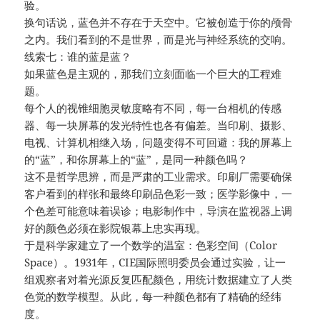
验。
换句话说，蓝色并不存在于天空中。它被创造于你的颅骨
之内。我们看到的不是世界，而是光与神经系统的交响。
线索七：谁的蓝是蓝？
如果蓝色是主观的，那我们立刻面临一个巨大的工程难
题。
每个人的视锥细胞灵敏度略有不同，每一台相机的传感
器、每一块屏幕的发光特性也各有偏差。当印刷、摄影、
电视、计算机相继入场，问题变得不可回避：我的屏幕上
的“蓝”，和你屏幕上的“蓝”，是同一种颜色吗？
这不是哲学思辨，而是严肃的工业需求。印刷厂需要确保
客户看到的样张和最终印刷品色彩一致；医学影像中，一
个色差可能意味着误诊；电影制作中，导演在监视器上调
好的颜色必须在影院银幕上忠实再现。
于是科学家建立了一个数学的温室：色彩空间（Color
Space）。1931年，CIE国际照明委员会通过实验，让一
组观察者对着光源反复匹配颜色，用统计数据建立了人类
色觉的数学模型。从此，每一种颜色都有了精确的经纬
度。