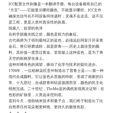
ICC配置文件则像是一本翻译手册。每台设备都有自己的
“方言”——它能显示哪些颜色、不能显示哪些。ICC文件
确保光信号在不同设备间传递时，灵魂不会走丢。这不仅
是工程，更是人类对真实性的执着。
线索八：欲望的色泽
在科学驯服光线之前，颜色是权力的象征。
古代画师为了得到最纯正的蓝色，必须远赴阿富汗开采青
金石。将它研磨成粉，就是群青——历史上最珍贵的颜
料。其价值一度贵过黄金。皇室披上这种蓝色，是为了将
天空的权柄穿在身上。
这种对稀有色的渴望，驱动了化学与技术的疑狂进步。
1704年，一位柏林染匠意外制造出了普鲁士蓝——第一种
现代合成颜料。它让蓝色从贵族的特权，变成了画家的日
常。十九世纪，合成群青和钴蓝接踵而至，颜色的民主化
悄然完成。二十世纪，YInMn蓝的偶然发现再次证明：在
色彩的矿脉里，人类远未挖到底。
直到今天，借助纳米技术和量子点，我们终于制造出了比
自然界任何花朵都更鲜艳、更持久的极致色彩。
＊ ＊ ＊