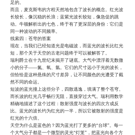
足的。
而且，麦克斯韦的方程天然地包含了波长的概念。红光波
长较长，像沉稳的长浪；蓝紫光波长较短，像急促的跳
动。牛顿解析出的七色，终于有了更深层的身份：它们是
同一种波动的不同频率。
线索四：苍穹的答案
现在，当我们已经知道光是电磁波，而蓝光的波长比红光
短，那个关于天空的古老问题终于可以被解答了。
瑞利爵士在十九世纪末揭开了谜底。大气中漂浮着无数微
小的分子——氮、氧、氩。它们的尺寸远小于光的波长，
但恰恰是这种悬殊的尺寸差异，让不同颜色的光遭受了截
然不同的命运。
短波的蓝光撞上这些分子，四散逃逸，填满了整个苍穹。
而长波的红光几乎畅行无阻，直接穿过大气。瑞利用数学
精确地描述了这个过程：散射强度与波长的四次方成反
比。蓝光的波长约为红光的一半，所以它被散射的强度是
红光的十六倍。
天空为什么是蓝色的？因为蓝光打了更多的“台球”。每一
个大气分子都是一个微型的灵光“灯笼”，把蓝光向各个方