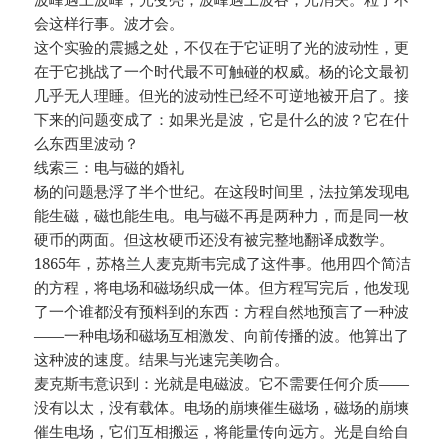
会这样行事。波才会。
这个实验的震撼之处，不仅在于它证明了光的波动性，更
在于它挑战了一个时代最不可触碰的权威。杨的论文最初
几乎无人理睡。但光的波动性已经不可逆地被开启了。接
下来的问题变成了：如果光是波，它是什么的波？它在什
么东西里波动？
线索三：电与磁的婚礼
杨的问题悬浮了半个世纪。在这段时间里，法拉第发现电
能生磁，磁也能生电。电与磁不再是两种力，而是同一枚
硬币的两面。但这枚硬币还没有被完整地翻译成数学。
1865年，苏格兰人麦克斯韦完成了这件事。他用四个简洁
的方程，将电场和磁场织成一体。但方程写完后，他发现
了一个谁都没有预料到的东西：方程自然地预言了一种波
——一种电场和磁场互相激发、向前传播的波。他算出了
这种波的速度。结果与光速完美吻合。
麦克斯韦意识到：光就是电磁波。它不需要任何介质——
没有以太，没有载体。电场的崩塽催生磁场，磁场的崩塽
催生电场，它们互相搬运，将能量传向远方。光是自给自