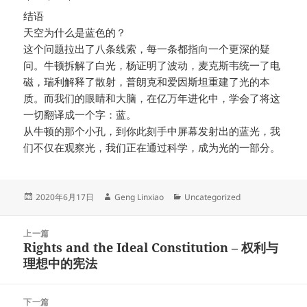
结语
天空为什么是蓝色的？
这个问题拉出了八条线索，每一条都指向一个更深的疑
问。牛顿拆解了白光，杨证明了波动，麦克斯韦统一了电
磁，瑞利解释了散射，普朗克和爱因斯坦重建了光的本
质。而我们的眼睛和大脑，在亿万年进化中，学会了将这
一切翻译成一个字：蓝。
从牛顿的那个小孔，到你此刻手中屏幕发射出的蓝光，我
们不仅在观察光，我们正在通过科学，成为光的一部分。
发
作
分
2020年6月17日
Geng Linxiao
Uncategorized
布
者
类
于
文
上一篇
章
Rights and the Ideal Constitution – 权利与
上
导
理想中的宪法
篇
航
文
章：
下一篇