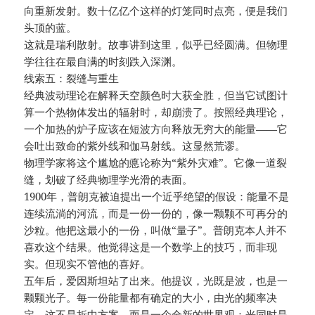
向重新发射。数十亿亿个这样的灯笼同时点亮，便是我们
头顶的蓝。
这就是瑞利散射。故事讲到这里，似乎已经圆满。但物理
学往往在最自满的时刻跌入深渊。
线索五：裂缝与重生
经典波动理论在解释天空颜色时大获全胜，但当它试图计
算一个热物体发出的辐射时，却崩溃了。按照经典理论，
一个加热的炉子应该在短波方向释放无穷大的能量——它
会吐出致命的紫外线和伽马射线。这显然荒谬。
物理学家将这个尴尬的悳论称为“紫外灾难”。它像一道裂
缝，划破了经典物理学光滑的表面。
1900年，普朗克被迫提出一个近乎绝望的假设：能量不是
连续流淌的河流，而是一份一份的，像一颗颗不可再分的
沙粒。他把这最小的一份，叫做“量子”。普朗克本人并不
喜欢这个结果。他觉得这是一个数学上的技巧，而非现
实。但现实不管他的喜好。
五年后，爱因斯坦站了出来。他提议，光既是波，也是一
颗颗光子。每一份能量都有确定的大小，由光的频率决
定。这不是折中方案，而是一个全新的世界观：光同时是