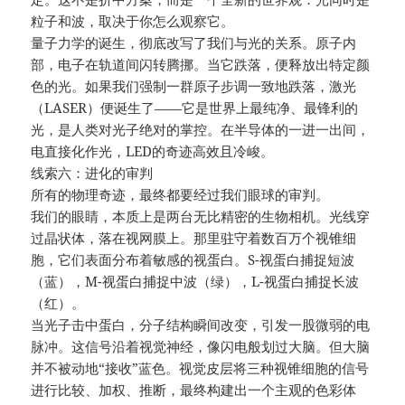
粒子和波，取决于你怎么观察它。
量子力学的诞生，彻底改写了我们与光的关系。原子内
部，电子在轨道间闪转腾挪。当它跌落，便释放出特定颜
色的光。如果我们强制一群原子步调一致地跌落，激光
（LASER）便诞生了——它是世界上最纯净、最锋利的
光，是人类对光子绝对的掌控。在半导体的一进一出间，
电直接化作光，LED的奇迹高效且冷峻。
线索六：进化的审判
所有的物理奇迹，最终都要经过我们眼球的审判。
我们的眼睛，本质上是两台无比精密的生物相机。光线穿
过晶状体，落在视网膜上。那里驻守着数百万个视锥细
胞，它们表面分布着敏感的视蛋白。S-视蛋白捕捉短波
（蓝），M-视蛋白捕捉中波（绿），L-视蛋白捕捉长波
（红）。
当光子击中蛋白，分子结构瞬间改变，引发一股微弱的电
脉冲。这信号沿着视觉神经，像闪电般划过大脑。但大脑
并不被动地“接收”蓝色。视觉皮层将三种视锥细胞的信号
进行比较、加权、推断，最终构建出一个主观的色彩体