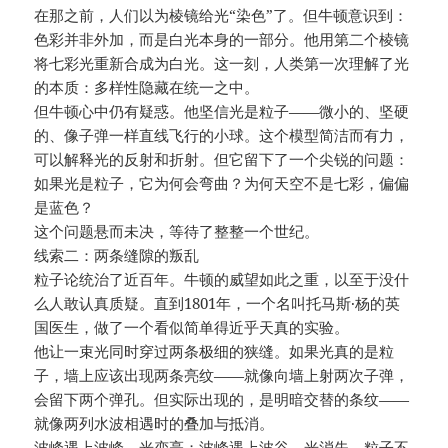
在那之前，人们以为棱镜给光“染色”了。但牛顿意识到：
色彩并非外加，而是白光本身的一部分。他用第二个棱镜
将七彩光重新合成为白光。这一刻，人类第一次理解了光
的本质：多样性隐藏在统一之中。
但牛顿心中仍有疑惑。他坚信光是粒子——微小的、坚硬
的、像子弹一样直线飞行的小球。这个模型简洁而有力，
可以解释光的反射和折射。但它留下了一个尖锐的问题：
如果光是粒子，它为何会弯曲？为何天空不是七彩，偏偏
是蓝色？
这个问题悬而未决，等待了整整一个世纪。
线索二：两条缝隙的叛乱
粒子论统治了近百年。牛顿的威望如此之重，以至于没什
么人敢认真质疑。直到1801年，一个名叫托马斯·杨的英
国医生，做了一个看似简单得近乎天真的实验。
他让一束光同时穿过两条极细的狭缝。如果光真的是粒
子，墙上应该出现两条亮纹——就像向墙上射两次子弹，
会留下两个弹孔。但实际出现的，是明暗交替的条纹——
就像两列水波相遇时的叠加与抵消。
波峰遇上波峰，光变亮；波峰遇上波谷，光消失。粒子不