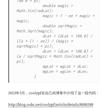
180.0 * pi;

            double magic = 
Math.Sin(radLat);

            magic = 1 - ee * magic * 
magic;

            double sqrtMagic = 
Math.Sqrt(magic);

            dLat = (dLat * 180.0) / 
((a * (1 - ee)) / (magic * 
sqrtMagic) * pi);

            dLon = (dLon * 180.0) / 
(a / sqrtMagic * Math.Cos(radLat) * 
pi);

            mgLat = wgLat + dLat;

            mgLon = wgLon + dLon;

        }
2013年3月，coolypf在自己的博客中介绍了这一段代码：
http://blog.csdn.net/coolypf/article/details/8686588