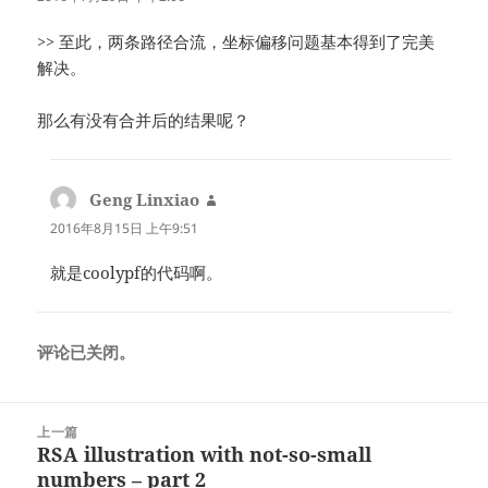
>> 至此，两条路径合流，坐标偏移问题基本得到了完美
解决。
那么有没有合并后的结果呢？
Geng Linxiao
说
道：
2016年8月15日 上午9:51
就是coolypf的代码啊。
评论已关闭。
文
上一篇
章
RSA illustration with not-so-small
上
导
numbers – part 2
篇