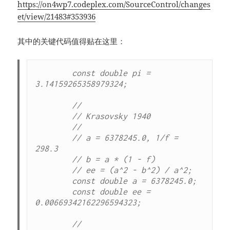
https://on4wp7.codeplex.com/SourceControl/changes
et/view/21483#353936
其中的关键代码值得贴在这里：
        const double pi = 
3.14159265358979324;

        //

        // Krasovsky 1940

        //

        // a = 6378245.0, 1/f = 
298.3

        // b = a * (1 - f)

        // ee = (a^2 - b^2) / a^2;

        const double a = 6378245.0;

        const double ee = 
0.00669342162296594323;

        //
