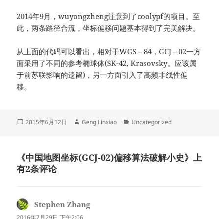
2014年9月，wuyongzheng注意到了coolypf的项目。至
此，两条路径合流，坐标偏移问题基本得到了完美解决。
从上面的代码可以看出，相对于WGS－84，GCJ－02一方
面采用了不同的参考椭球体(SK-42, Krasovsky。应该属
于前苏联影响的遗留)，另一方面引入了高频非线性偏
移。
发
作
分
2015年6月12日
Geng Linxiao
Uncategorized
布
者
类
于
《中国地图坐标(GCJ-02)偏移算法破解小史》上
有2条评论
Stephen Zhang
说
道：
2016年7月29日 下午2:06