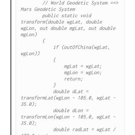
        // World Geodetic System ==> 
Mars Geodetic System

        public static void 
transform(double wgLat, double 
wgLon, out double mgLat, out double 
mgLon)

        {

            if (outOfChina(wgLat, 
wgLon))

            {

                mgLat = wgLat;

                mgLon = wgLon;

                return;

            }

            double dLat = 
transformLat(wgLon - 105.0, wgLat - 
35.0);

            double dLon = 
transformLon(wgLon - 105.0, wgLat - 
35.0);

            double radLat = wgLat / 