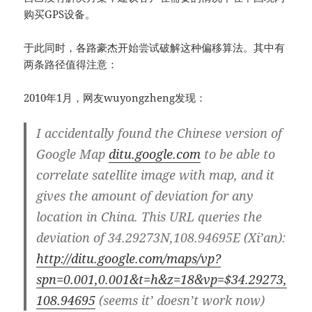
购买GPS设备。
于此同时，各路豪杰开始尝试破解这种偏移算法。其中有
两条路径值得注意：
2010年1月，网友wuyongzheng发现：
I accidentally found the Chinese version of
Google Map
ditu.google.com
to be able to
correlate satellite image with map, and it
gives the amount of deviation for any
location in China. This URL queries the
deviation of 34.29273N,108.94695E (Xi’an):
http://ditu.google.com/maps/vp?
spn=0.001,0.001&t=h&z=18&vp=$34.29273,
108.94695
(seems it’ doesn’t work now)